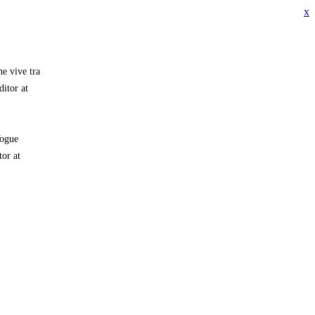
x
e vive tra
ditor at
Vogue
or at